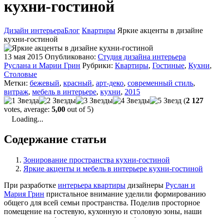
кухни-гостиной
Дизайн интерьера
Блог
Квартиры
Яркие акценты в дизайне
кухни-гостиной
13 мая 2015
Опубликовано:
Студия дизайна интерьера
Руслана и Марии Грин
Рубрики:
Квартиры
,
Гостиные
,
Кухни
,
Столовые
Метки:
бежевый
,
красный
,
арт-деко
,
современный стиль
,
витраж
,
мебель в интерьере
,
кухни
,
2015
(
2 127
votes, average:
5,00
out of 5)
Loading...
Содержание статьи
Зонирование пространства кухни-гостиной
Яркие акценты и мебель в интерьере кухни-гостиной
При разработке
интерьера квартиры
дизайнеры
Руслан и
Мария Грин
пристальное внимание уделили формированию
общего для всей семьи пространства. Поделив просторное
помещение на гостевую, кухонную и столовую зоны, наши