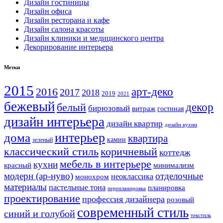
Дизайн гостиницы
Дизайн офиса
Дизайн ресторана и кафе
Дизайн салона красоты
Дизайн клиники и медицинского центра
Декорирование интерьера
Метки
2015
арт-деко
2016
2017
2018
2019
2021
бежевый
белый
декор
бирюзовый
витраж
гостиная
дизайн интерьера
дизайн квартир
дизайн кухни
интерьер
дома
квартира
камин
зеленый
классический стиль
коричневый
коттедж
мебель в интерьере
кухни
красный
минимализм
модерн (ар-нуво)
отделочные
неоклассика
монохром
материалы
пастельные тона
планировка
перепланировка
проектирование
профессия дизайнера
розовый
современный стиль
синий и голубой
текстиль