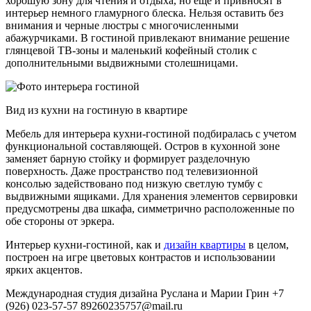
хорошую зону для чтения и отдыха, но еще и привносят в
интерьер немного гламурного блеска. Нельзя оставить без
внимания и черные люстры с многочисленными
абажурчиками. В гостиной привлекают внимание решение
глянцевой ТВ-зоны и маленький кофейный столик с
дополнительными выдвижными столешницами.
Вид из кухни на гостиную в квартире
Мебель для интерьера кухни-гостиной подбиралась с учетом
функциональной составляющей. Остров в кухонной зоне
заменяет барную стойку и формирует разделочную
поверхность. Даже пространство под телевизионной
консолью задействовано под низкую светлую тумбу с
выдвижными ящиками. Для хранения элементов сервировки
предусмотрены два шкафа, симметрично расположенные по
обе стороны от эркера.
Интерьер кухни-гостиной, как и
дизайн квартиры
в целом,
построен на игре цветовых контрастов и использовании
ярких акцентов.
Международная студия дизайна Руслана и Марии Грин
+7
(926) 023-57-57
89260235757@mail.ru