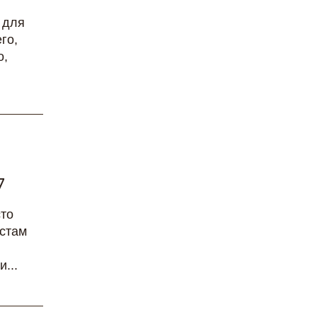
 для
го,
о,
7
сто
истам
...