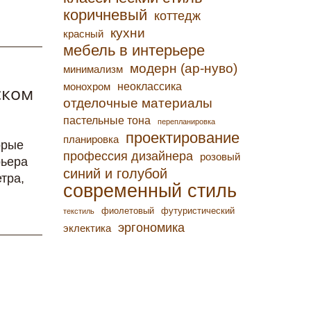
коричневый
коттедж
кухни
красный
мебель в интерьере
модерн (ар-нуво)
минимализм
неоклассика
монохром
ском
отделочные материалы
пастельные тона
перепланировка
проектирование
планировка
орые
профессия дизайнера
розовый
рьера
синий и голубой
тра,
современный стиль
фиолетовый
футуристический
текстиль
эргономика
эклектика