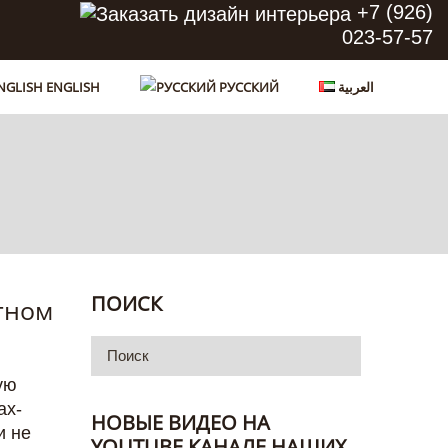
+7 (926)
023-57-57
ENGLISH
РУССКИЙ
العربية
ПОИСК
тном
ую
ах-
НОВЫЕ ВИДЕО НА
и не
YOUTUBE КАНАЛЕ НАШИХ