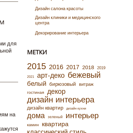
Дизайн салона красоты
Дизайн клиники и медицинского
 м
центра
Декорирование интерьера
ами для
льной
МЕТКИ
2015
2016
2017
2018
2019
бежевый
арт-деко
2021
белый
бирюзовый
витраж
декор
гостиная
дизайн интерьера
дизайн квартир
дизайн кухни
интерьер
дома
иям на
зеленый
квартира
камин
кажутся
классический стиль