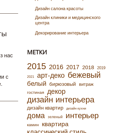
Дизайн салона красоты
Дизайн клиники и медицинского
центра
ты
Декорирование интерьера
МЕТКИ
з нас
2015
2016
2017
2018
2019
бежевый
арт-деко
ии с
2021
белый
.
бирюзовый
витраж
декор
гостиная
дизайн интерьера
дизайн квартир
дизайн кухни
интерьер
дома
зеленый
квартира
камин
классический стиль