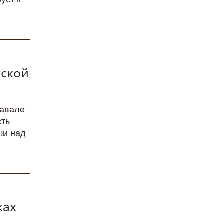
тской
навале
сть
ши над
ках