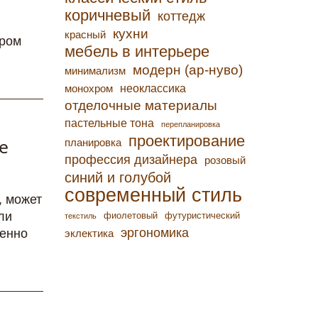
коричневый
коттедж
кухни
красный
ором
мебель в интерьере
модерн (ар-нуво)
минимализм
неоклассика
монохром
отделочные материалы
пастельные тона
перепланировка
проектирование
е
планировка
профессия дизайнера
розовый
синий и голубой
современный стиль
, может
ли
фиолетовый
футуристический
текстиль
эргономика
менно
эклектика