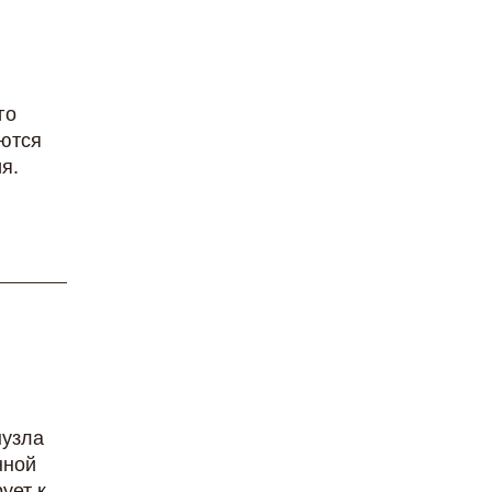
го
аются
я.
нузла
нной
ует к