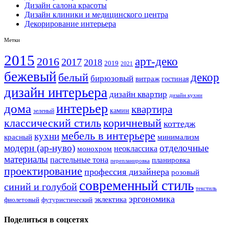
Дизайн салона красоты
Дизайн клиники и медицинского центра
Декорирование интерьера
Метки
2015
арт-деко
2016
2017
2018
2019
2021
бежевый
белый
декор
бирюзовый
витраж
гостиная
дизайн интерьера
дизайн квартир
дизайн кухни
интерьер
дома
квартира
камин
зеленый
классический стиль
коричневый
коттедж
мебель в интерьере
кухни
красный
минимализм
модерн (ар-нуво)
отделочные
неоклассика
монохром
материалы
пастельные тона
планировка
перепланировка
проектирование
профессия дизайнера
розовый
современный стиль
синий и голубой
текстиль
эргономика
эклектика
фиолетовый
футуристический
Поделиться в соцсетях