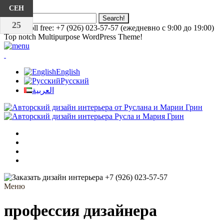
×
ИЮН
МАР
НОЯ
ЯНВ
АПР
СЕН
СЕН
СЕН
СЕН
СЕН
СЕН
СЕН
СЕН
СЕН
СЕН
СЕН
СЕН
СЕН
СЕН
СЕН
СЕН
СЕН
17
08
25
12
16
25
25
25
25
25
25
25
25
25
25
25
25
25
25
25
25
25
Call us toll free: +7 (926) 023-57-57 (ежедневно с 9:00 до 19:00)
Top notch Multipurpose WordPress Theme!
English
Русский
العربية
+7 (926) 023-57-57
Меню
профессия дизайнера