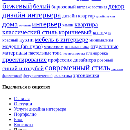
бежевый
белый
декор
бирюзовый
витраж
гостиная
дизайн интерьера
дизайн квартир
дизайн кухни
интерьер
дома
квартира
камин
зеленый
классический стиль
коричневый
коттедж
мебель в интерьере
кухни
красный
минимализм
модерн (ар-нуво)
отделочные
неоклассика
монохром
материалы
пастельные тона
планировка
перепланировка
проектирование
профессия дизайнера
розовый
современный стиль
синий и голубой
текстиль
эргономика
эклектика
фиолетовый
футуристический
Поделиться в соцсетях
Главная
О студии
Услуги дизайна интерьера
Портфолио
Блог
Контакты
Поиск