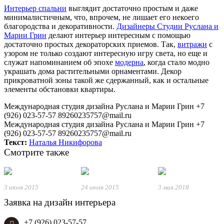
Интерьер спальни
выглядит достаточно простым и даже
минималистичным, что, впрочем, не лишает его некоего
благородства и декоративности.
Дизайнеры Студии Руслана и
Марии Грин
делают интерьер интересным с помощью
достаточно простых декораторских приемов. Так,
витражи
с
узором не только создают интересную игру света, но еще и
служат напоминанием об эпохе
модерна
, когда стало модно
украшать дома растительными орнаментами. Декор
прикроватной зоны такой же сдержанный, как и остальные
элементы обстановки квартиры.
Международная студия дизайна Руслана и Марии Грин
+7
(926) 023-57-57
89260235757@mail.ru
Международная студия дизайна Руслана и Марии Грин
+7
(926) 023-57-57
89260235757@mail.ru
Текст:
Наталья Никифорова
Смотрите также
3 июля 2015
24 июля 2015
3 мая 2018
Заявка на дизайн интерьера
+7 (926) 023-57-57