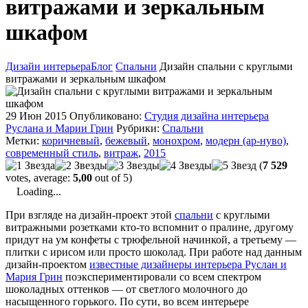
витражами и зеркальным
шкафом
Дизайн интерьера
Блог
Спальни
Дизайн спальни с круглыми
витражами и зеркальным шкафом
29 Июн 2015
Опубликовано:
Студия дизайна интерьера
Руслана и Марии Грин
Рубрики:
Спальни
Метки:
коричневый
,
бежевый
,
монохром
,
модерн (ар-нуво)
,
современный стиль
,
витраж
,
2015
(
7 529
votes, average:
5,00
out of 5)
Loading...
При взгляде на дизайн-проект этой
спальни
с круглыми
витражными розетками кто-то вспомнит о пралине, другому
придут на ум конфеты с трюфельной начинкой, а третьему —
плитки с ирисом или просто шоколад. При работе над данным
дизайн-проектом
известные дизайнеры интерьера Руслан и
Мария Грин
поэкспериментировали со всем спектром
шоколадных оттенков — от светлого молочного до
насыщенного горького. По сути, во всем интерьере