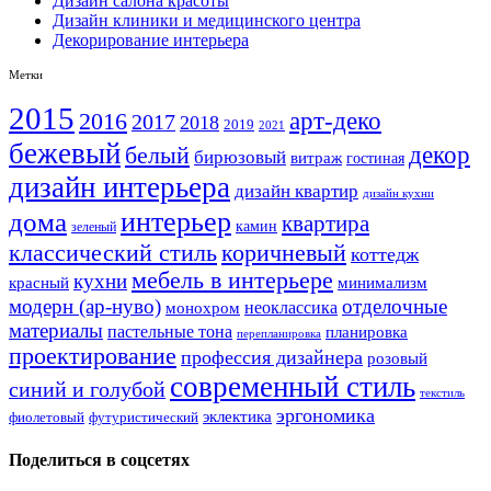
Дизайн салона красоты
Дизайн клиники и медицинского центра
Декорирование интерьера
Метки
2015
арт-деко
2016
2017
2018
2019
2021
бежевый
белый
декор
бирюзовый
витраж
гостиная
дизайн интерьера
дизайн квартир
дизайн кухни
интерьер
дома
квартира
камин
зеленый
классический стиль
коричневый
коттедж
мебель в интерьере
кухни
красный
минимализм
модерн (ар-нуво)
отделочные
неоклассика
монохром
материалы
пастельные тона
планировка
перепланировка
проектирование
профессия дизайнера
розовый
современный стиль
синий и голубой
текстиль
эргономика
эклектика
фиолетовый
футуристический
Поделиться в соцсетях