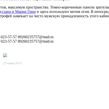
тов, максимум пространства. Темно-коричневые панели зрител
услана и Марии Грин
и здесь используют мотив огня. В непосре
трофей намекает на чисто мужскую принадлежность этого кабине
) 023-57-57
89260235757@mail.ru
) 023-57-57
89260235757@mail.ru
23 июня 2015