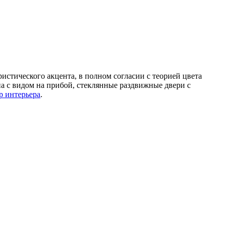
ристического акцента, в полном согласии с теорией цвета
а с видом на прибой, стеклянные раздвижные двери с
р интерьера
.