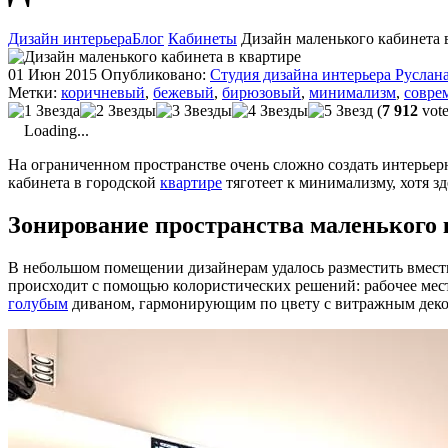
Дизайн интерьера
Блог
Кабинеты
Дизайн маленького кабинета 
01 Июн 2015
Опубликовано:
Студия дизайна интерьера Руслан
Метки:
коричневый
,
бежевый
,
бирюзовый
,
минимализм
,
совре
(
7 912
vote
Loading...
На ограниченном пространстве очень сложно создать интерьер
кабинета в городской
квартире
тяготеет к минимализму, хотя з
Зонирование пространства маленького 
В небольшом помещении дизайнерам удалось разместить вмест
происходит с помощью колористических решений: рабочее мест
голубым
диваном, гармонирующим по цвету с витражным деко