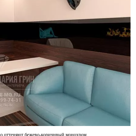
ьно оттеняют бежево-коричнвый монохром