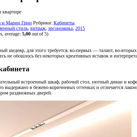
в квартире
а и Марии Грин
Рубрики:
Кабинеты
менный стиль
,
витраж
,
эргономика
,
2015
s, average:
5,00
out of 5)
ный шедевр, для этого требуется, во-первых — талант, во-втор
десь не обошлось без некоторых креативных вставок и интерпрет
кабинета
ительный встроенный шкаф, рабочий стол, уютный диван и кофе
о выдержано в бежево-коричневых оттенках и отличается лакон
ром раздвижных дверей.