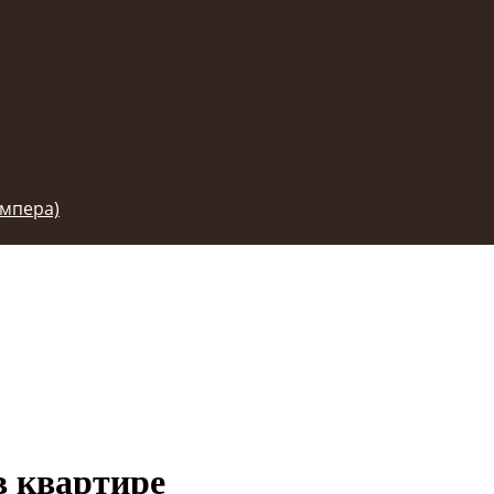
емпера)
в квартире