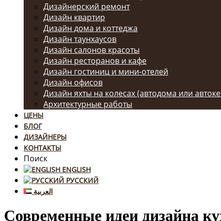
Дизайнерский ремонт
Дизайн квартир
Дизайн дома и коттеджа
Дизайн таунхаусов
Дизайн салонов красоты
Дизайн ресторанов и кафе
Дизайн гостиниц и мини-отелей
Дизайн офисов
Дизайн яхты на колесах (автодома или авток
Архитектурные работы
ЦЕНЫ
БЛОГ
ДИЗАЙНЕРЫ
КОНТАКТЫ
Поиск
ENGLISH
РУССКИЙ
العربية
Современные идеи дизайна кух