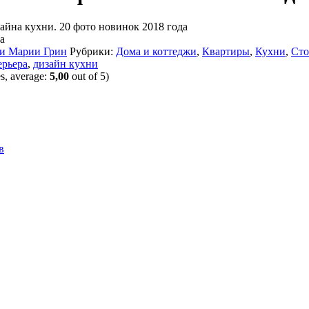
йна кухни. 20 фото новинок 2018 года
 и Марии Грин
Рубрики:
Дома и коттеджи
,
Квартиры
,
Кухни
,
Сто
ерьера
,
дизайн кухни
s, average:
5,00
out of 5)
в