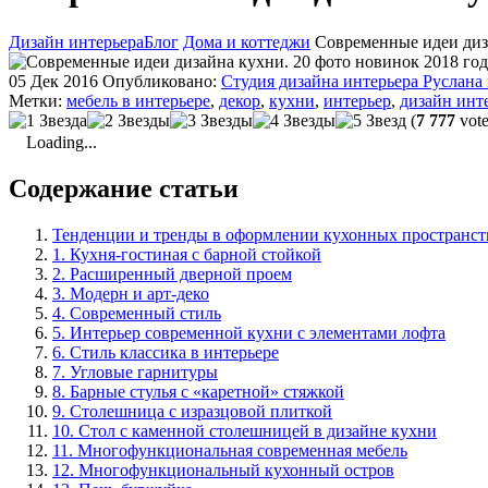
Дизайн интерьера
Блог
Дома и коттеджи
Современные идеи диза
05 Дек 2016
Опубликовано:
Студия дизайна интерьера Руслана
Метки:
мебель в интерьере
,
декор
,
кухни
,
интерьер
,
дизайн инт
(
7 777
vote
Loading...
Содержание статьи
Тенденции и тренды в оформлении кухонных пространст
1. Кухня-гостиная с барной стойкой
2. Расширенный дверной проем
3. Модерн и арт-деко
4. Современный стиль
5. Интерьер современной кухни с элементами лофта
6. Стиль классика в интерьере
7. Угловые гарнитуры
8. Барные стулья с «каретной» стяжкой
9. Столешница с изразцовой плиткой
10. Стол с каменной столешницей в дизайне кухни
11. Многофункциональная современная мебель
12. Многофункциональный кухонный остров