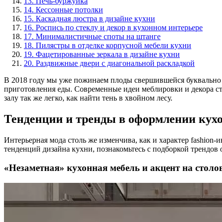
13. Печь-буржуйка
14. Кессонные потолки
15. Каскадная люстра в дизайне кухни
16. Роспись по стеклу и декор в кухонном интерьере
17. Минималистичные споты на штанге
18. Пилястры в отделке корпусной мебели кухни
19. Фацетированные зеркала в дизайне кухни
20. Раздвижные двери с диагональной раскладкой
В 2018 году мы уже пожинаем плоды свершившейся буквально
приготовления еды. Современные идеи меблировки и декора с
залу так же легко, как найти тень в хвойном лесу.
Тенденции и тренды в оформлении кух
Интерьерная мода столь же изменчива, как и характер fashion-и
тенденций дизайна кухни, познакомьтесь с подборкой трендов
«Незаметная» кухонная мебель и акцент на столо