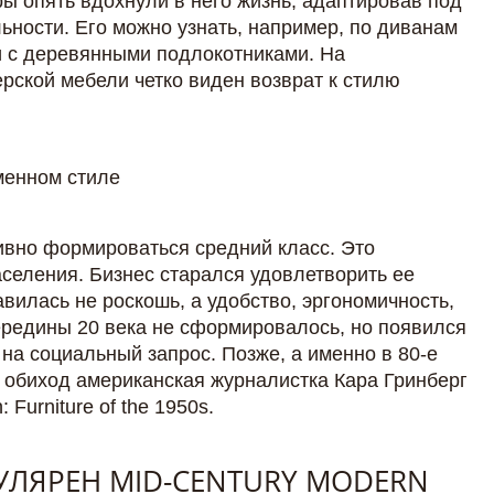
ы опять вдохнули в него жизнь, адаптировав под
ьности. Его можно узнать, например, по диванам
ли с деревянными подлокотниками. На
рской мебели четко виден возврат к стилю
тивно формироваться средний класс. Это
селения. Бизнес старался удовлетворить ее
авилась не роскошь, а удобство, эргономичность,
ередины 20 века не сформировалось, но появился
на социальный запрос. Позже, а именно в 80-е
в обиход американская журналистка Кара Гринберг
 Furniture of the 1950s.
УЛЯРЕН MID-CENTURY MODERN