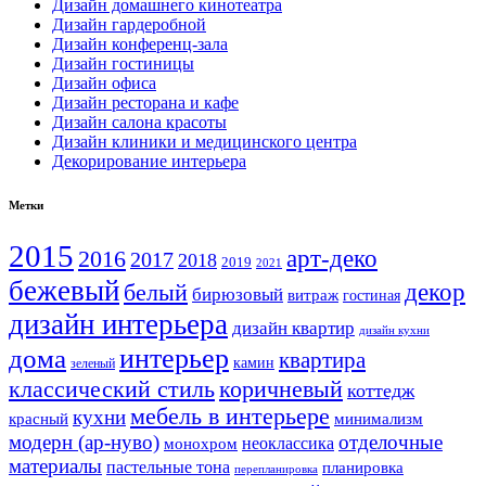
Дизайн домашнего кинотеатра
Дизайн гардеробной
Дизайн конференц-зала
Дизайн гостиницы
Дизайн офиса
Дизайн ресторана и кафе
Дизайн салона красоты
Дизайн клиники и медицинского центра
Декорирование интерьера
Метки
2015
арт-деко
2016
2017
2018
2019
2021
бежевый
белый
декор
бирюзовый
витраж
гостиная
дизайн интерьера
дизайн квартир
дизайн кухни
интерьер
дома
квартира
камин
зеленый
классический стиль
коричневый
коттедж
мебель в интерьере
кухни
красный
минимализм
модерн (ар-нуво)
отделочные
неоклассика
монохром
материалы
пастельные тона
планировка
перепланировка