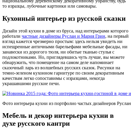
национальному деревенскому декоративному убранству, будь
то изразцы, лубочные картинки или самовары.
Кухонный интерьер из русской сказки
Дизайн этой кухни в доме из бруса, над интерьерами которого
работали
частные дизайнеры Руслан и Мария Грин
, на первый
взгляд кажется чрезмерно простым: здесь нельзя увидеть ни
испещренные античными барельефами мебельные фасады, ни
занавески из дорогого тюля, ни обитые тканью стулья с
подлокотниками. Но, приглядевшись чуть лучше, вы можете
обнаружить, что помещение на самом деле напоминает
сказочный ларь из волшебных русских сказок. Рисунки на
темно-зеленом кухонном гарнитуре по своим декоративным
качествам легко сопоставимы с изразцами, некогда
украшавшими русские печи.
Фото интерьера кухни из портфолио частых дизайнеров Русла
Мебель и декор интерьера кухни в
духе русского кантри