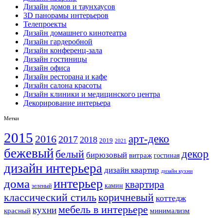
Дизайн домов и таунхаусов
3D панорамы интерьеров
Телепроекты
Дизайн домашнего кинотеатра
Дизайн гардеробной
Дизайн конференц-зала
Дизайн гостиницы
Дизайн офиса
Дизайн ресторана и кафе
Дизайн салона красоты
Дизайн клиники и медицинского центра
Декорирование интерьера
Метки
2015
арт-деко
2016
2017
2018
2019
2021
бежевый
белый
декор
бирюзовый
витраж
гостиная
дизайн интерьера
дизайн квартир
дизайн кухни
интерьер
дома
квартира
камин
зеленый
классический стиль
коричневый
коттедж
мебель в интерьере
кухни
красный
минимализм