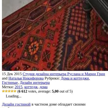
15 Дек 2015
Студия дизайна интерьера Руслана и Марии Грин
and
Наталья Никифорова
Рубрики:
Дома и коттеджи
,
Гостиные
,
Дизайн интерьера
Метки:
2015
,
коттедж
,
дома
(
6 612
votes, average:
5,00
out of 5)
Loading...
Дизайн гостиной
в частном доме обладает своими