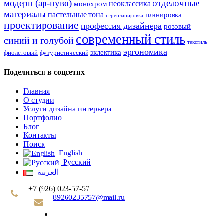
модерн (ар-нуво)
отделочные
неоклассика
монохром
материалы
пастельные тона
планировка
перепланировка
проектирование
профессия дизайнера
розовый
современный стиль
синий и голубой
текстиль
эргономика
эклектика
фиолетовый
футуристический
Поделиться в соцсетях
Главная
О студии
Услуги дизайна интерьера
Портфолио
Блог
Контакты
Поиск
English
Русский
العربية
+7 (926) 023-57-57
89260235757@mail.ru