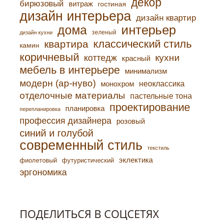
декор
бирюзовый
витраж
гостиная
дизайн интерьера
дизайн квартир
интерьер
дома
зеленый
дизайн кухни
классический стиль
квартира
камин
коричневый
кухни
коттедж
красный
мебель в интерьере
минимализм
модерн (ар-нуво)
неоклассика
монохром
отделочные материалы
пастельные тона
проектирование
планировка
перепланировка
профессия дизайнера
розовый
синий и голубой
современный стиль
текстиль
эклектика
фиолетовый
футуристический
эргономика
ПОДЕЛИТЬСЯ В СОЦСЕТЯХ