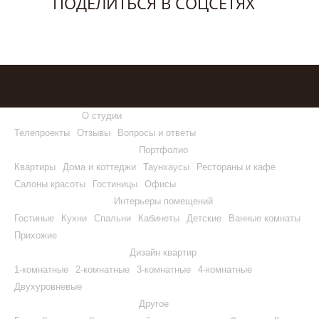
ПОДЕЛИТЬСЯ В СОЦСЕТЯХ
О студии
Телепроекты
Отзывы
Вопросы и ответы
Портфолио
Квартиры
Дома и коттеджи
Таунхаусы
Рестораны и кафе
Салоны красоты
Гостиницы
Офисы
Интерьеры помещений
Гостиные
Кухни
Спальни
Кабинеты
Детские
Ванные комнаты
Прихожие
Дизайн квартир
1-комнатные
2-комнатные
3-комнатные
4-комнатные
Двухуровневые
Другое