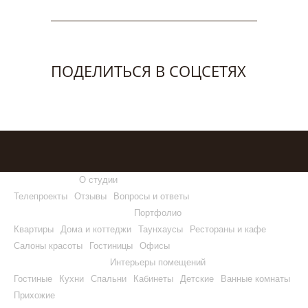
ПОДЕЛИТЬСЯ В СОЦСЕТЯХ
О студии
Телепроекты
Отзывы
Вопросы и ответы
Портфолио
Квартиры
Дома и коттеджи
Таунхаусы
Рестораны и кафе
Салоны красоты
Гостиницы
Офисы
Интерьеры помещений
Гостиные
Кухни
Спальни
Кабинеты
Детские
Ванные комнаты
Прихожие