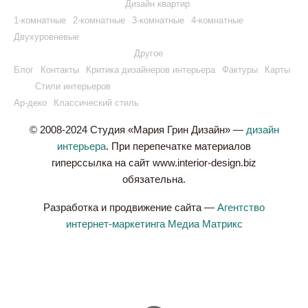
Дизайн квартир
1-комнатные
2-комнатные
3-комнатные
4-комнатные
Двухуровневые
Другое
Блог
Контакты
Критика дизайнеров интерьера
Фактуры
Карты
Стили интерьеров
Ар-деко
Классический стиль
© 2008-2024 Студия «Мария Грин Дизайн» —
дизайн
интерьера
. При перепечатке материалов
гиперссылка на сайт www.interior-design.biz
обязательна.
Разработка и продвижение сайта —
Агентство
интернет-маркетинга Медиа Матрикс