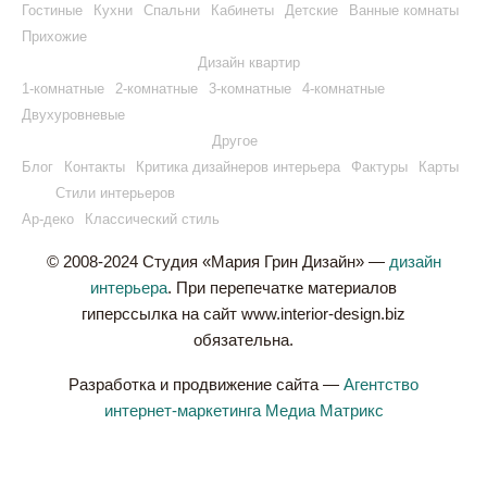
Гостиные
Кухни
Спальни
Кабинеты
Детские
Ванные комнаты
Прихожие
Дизайн квартир
1-комнатные
2-комнатные
3-комнатные
4-комнатные
Двухуровневые
Другое
Блог
Контакты
Критика дизайнеров интерьера
Фактуры
Карты
Стили интерьеров
Ар-деко
Классический стиль
© 2008-2024 Студия «Мария Грин Дизайн» —
дизайн
интерьера
. При перепечатке материалов
гиперссылка на сайт www.interior-design.biz
обязательна.
Разработка и продвижение сайта —
Агентство
интернет-маркетинга Медиа Матрикс