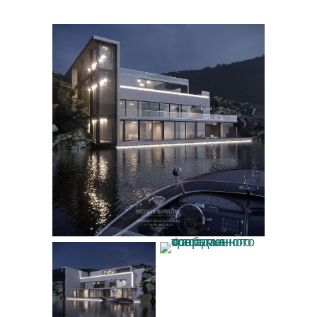
Фасад современного особняка на озере
Фасад современного
трехэтажного
особняка
Фасад особняка на
озере с подсветкой