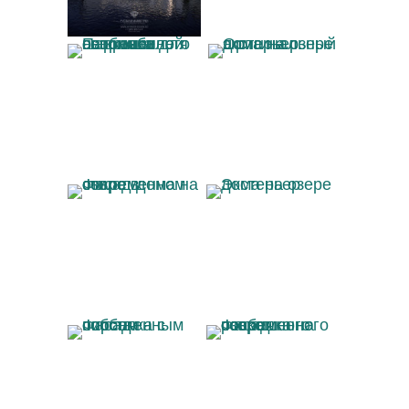
Парковка для
Оригинальный
автомобилей на
экстерьер дома на
крыше современного
озере
особняка
Фасад дома на озере
Экстерьер дома на
в современном
озере
стиле
Фасад особняка с
Фасад роскошного
собственным
современного
пирсом
особняка на озере