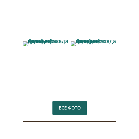
въездной группы
въездной группы
коттеджного поселка
коттеджного поселка
Дизайн фасада
Дизайн фасада
въездной группы
въездной группы
коттеджного поселка
коттеджного поселка
ВСЕ ФОТО