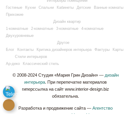
Интерьеры помещений
Гостиные
Кухни
Спальни
Кабинеты
Детские
Ванные комнаты
Прихожие
Дизайн квартир
1-комнатные
2-комнатные
3-комнатные
4-комнатные
Двухуровневые
Другое
Блог
Контакты
Критика дизайнеров интерьера
Фактуры
Карты
Стили интерьеров
Ар-деко
Классический стиль
© 2008-2024 Студия «Мария Грин Дизайн» —
дизайн
интерьера
. При перепечатке материалов
гиперссылка на сайт www.interior-design.biz
обязательна.
Разработка и продвижение сайта —
Агентство
интернет-маркетинга Медиа Матрикс