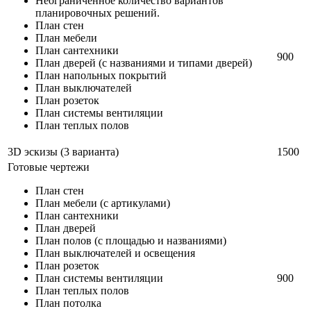
Неограниченное количество вариантов
планировочных решений.
План стен
План мебели
План сантехники
900
План дверей (с названиями и типами дверей)
План напольных покрытий
План выключателей
План розеток
План системы вентиляции
План теплых полов
3D эскизы (3 варианта)
1500
Готовые чертежи
План стен
План мебели (с артикулами)
План сантехники
План дверей
План полов (с площадью и названиями)
План выключателей и освещения
План розеток
План системы вентиляции
900
План теплых полов
План потолка