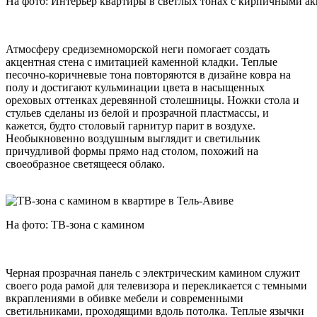
На фото: Интерьер квартиры в светлых тонах с кирпичными а
Атмосферу средиземноморской неги помогает создать
акцентная стена с имитацией каменной кладки. Теплые
песочно-коричневые тона повторяются в дизайне ковра на
полу и достигают кульминации цвета в насыщенных
ореховых оттенках деревянной столешницы. Ножки стола и
стульев сделаны из белой и прозрачной пластмассы, и
кажется, будто столовый гарнитур парит в воздухе.
Необыкновенно воздушным выглядит и светильник
причудливой формы прямо над столом, похожий на
своеобразное светящееся облако.
На фото: ТВ-зона с камином
Черная прозрачная панель с электрическим камином служит
своего рода рамой для телевизора и перекликается с темными
вкраплениями в обивке мебели и современными
светильниками, проходящими вдоль потолка. Теплые язычки