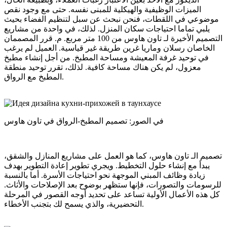
الميزات الوظيفية والهيكلية للمبنى نفسه. حتى مع وجود نقص
موضوعي في اللقطات، فنحن نبحث عن سبل لتنظيم الفضاء بحيث
يلبي تماما احتياجات سكان المنزل. لذلك، في واحدة من مشاريع
التصميم الأخيرة لـ تاون هاوس من 100 متر مربع. م. قرر المصممان
الخاصان رسلان وماريا غرين طريقة غير قياسية. العميل لم يرغب
في توحيد غرفة المعيشة ومساحة المطبخ. من أجل إنشاء مطبخ
معزول، لم يكن هناك مساحة كافية. لذلك، تقرر توحيد منطقة
المطبخ مع الرواق.
في الصور: تصميم المطبخ-الرواق في تاون هاوس
تصميم الـ تاون هاوس، كما هو العمل على مشاريع المنازل والشقق،
يبدأ مع إنشاء حلول التخطيط. ويجري تطوير إعادة التطوير بهدف
زيادة وظائف المبني الموجهة نحو احتياجات الأسرة. أما بالنسبة
للرسومات والتصورات، فإنها ستظهر بوضوح بعد الإصلاحات والأثاث.
كل هذه الأعمال الأولية تساعد على تحديد أوجه القصور في المرحلة
التحضيرية، والذي يسمح لك بتجنب الأخطاء.