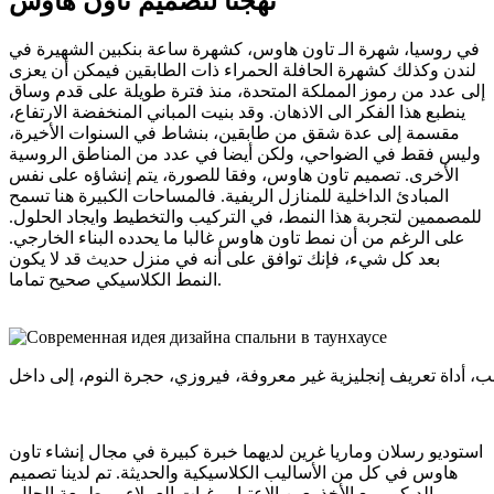
نهجنا لتصميم تاون هاوس
في روسيا، شهرة الـ تاون هاوس، كشهرة ساعة بنكبين الشهيرة في
لندن وكذلك كشهرة الحافلة الحمراء ذات الطابقين فيمكن أن يعزى
إلى عدد من رموز المملكة المتحدة، منذ فترة طويلة على قدم وساق
ينطبع هذا الفكر الى الاذهان. وقد بنيت المباني المنخفضة الارتفاع،
مقسمة إلى عدة شقق من طابقين، بنشاط في السنوات الأخيرة،
وليس فقط في الضواحي، ولكن أيضا في عدد من المناطق الروسية
الأخرى. تصميم تاون هاوس، وفقا للصورة، يتم إنشاؤه على نفس
المبادئ الداخلية للمنازل الريفية. فالمساحات الكبيرة هنا تسمح
للمصممين لتجربة هذا النمط، في التركيب والتخطيط وايجاد الحلول.
على الرغم من أن نمط تاون هاوس غالبا ما يحدده البناء الخارجي.
بعد كل شيء، فإنك توافق على أنه في منزل حديث قد لا يكون
النمط الكلاسيكي صحيح تماما.
استوديو رسلان وماريا غرين لديهما خبرة كبيرة في مجال إنشاء تاون
هاوس في كل من الأساليب الكلاسيكية والحديثة. تم لدينا تصميم
الديكور مع الأخذ بعين الاعتبار رغبات العملاء، وبطبيعة الحال،