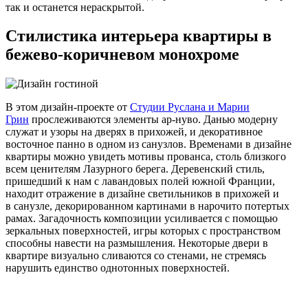
так и останется нераскрытой.
Стилистика интерьера квартиры в
бежево-коричневом монохроме
В этом дизайн-проекте от
Студии Руслана и Марии
Грин
прослеживаются элементы ар-нуво. Данью модерну
служат и узоры на дверях в прихожей, и декоративное
восточное панно в одном из санузлов. Временами в
дизайне
квартиры
можно увидеть мотивы прованса, столь близкого
всем ценителям Лазурного берега. Деревенский стиль,
пришедший к нам с лавандовых полей южной Франции,
находит отражение в дизайне светильников в прихожей и
в санузле, декорированном картинами в нарочито потертых
рамах. Загадочность композиции усиливается с помощью
зеркальных поверхностей, игры которых с пространством
способны навести на размышления. Некоторые двери в
квартире визуально сливаются со стенами, не стремясь
нарушить единство однотонных поверхностей.