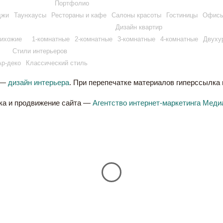
Портфолио
джи
Таунхаусы
Рестораны и кафе
Салоны красоты
Гостиницы
Офис
Дизайн квартир
ихожие
1-комнатные
2-комнатные
3-комнатные
4-комнатные
Двуху
Стили интерьеров
Ар-деко
Классический стиль
 —
дизайн интерьера
. При перепечатке материалов гиперссылка на
ка и продвижение сайта —
Агентство интернет-маркетинга Меди