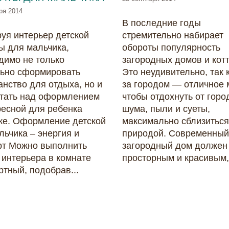
ря 2014
В последние годы
уя интерьер детской
стремительно набирает
ы для мальчика,
обороты популярность
димо не только
загородных домов и кот
ьно сформировать
Это неудивительно, так 
анство для отдыха, но и
за городом — отличное 
тать над оформлением
чтобы отдохнуть от горо
ресной для ребенка
шума, пыли и суеты,
ке. Оформление детской
максимально сблизиться
льчика – энергия и
природой. Современный
т Можно выполнить
загородный дом должен
 интерьера в комнате
просторным и красивым,.
ртный, подобрав...