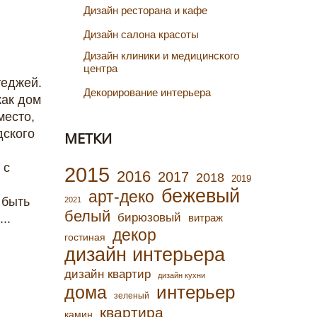
Дизайн ресторана и кафе
Дизайн салона красоты
Дизайн клиники и медицинского
центра
теджей.
Декорирование интерьера
как дом
место,
дского
МЕТКИ
 с
2015
2016
2017
2018
2019
бежевый
арт-деко
 быть
2021
белый
бирюзовый
..
витраж
декор
гостиная
дизайн интерьера
дизайн квартир
дизайн кухни
интерьер
дома
зеленый
квартира
камин