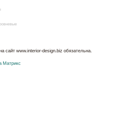
ы
ровневые
 сайт www.interior-design.biz обязательна.
а Матрикс